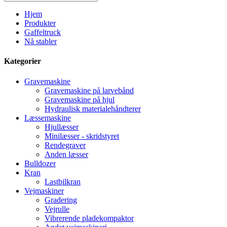
Hjem
Produkter
Gaffeltruck
Nå stabler
Kategorier
Gravemaskine
Gravemaskine på larvebånd
Gravemaskine på hjul
Hydraulisk materialehåndterer
Læssemaskine
Hjullæsser
Minilæsser - skridstyret
Rendegraver
Anden læsser
Bulldozer
Kran
Lastbilkran
Vejmaskiner
Gradering
Vejrulle
Vibrerende pladekompaktor