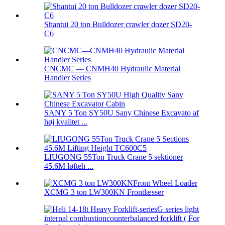
Shantui 20 ton Bulldozer crawler dozer SD20-
C6
CNCMC — CNMH40 Hydraulic Material
Handler Series
SANY 5 Ton SY50U Sany Chinese Excavato af
høj kvalitet ...
LIUGONG 55Ton Truck Crane 5 sektioner
45.6M løfteh ...
XCMG 3 ton LW300KN Frontlæsser