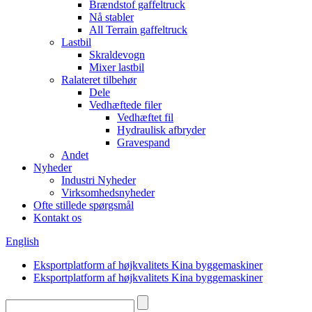
Brændstof gaffeltruck
Nå stabler
All Terrain gaffeltruck
Lastbil
Skraldevogn
Mixer lastbil
Ralateret tilbehør
Dele
Vedhæftede filer
Vedhæftet fil
Hydraulisk afbryder
Gravespand
Andet
Nyheder
Industri Nyheder
Virksomhedsnyheder
Ofte stillede spørgsmål
Kontakt os
English
Eksportplatform af højkvalitets Kina byggemaskiner
Eksportplatform af højkvalitets Kina byggemaskiner