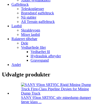
Andet vejmaskineri
Gaffeltruck
Teleskoplæsser
Brændstof gaffeltruck
Nå stabler
All Terrain gaffeltruck
Lastbil
Skraldevogn
Mixer lastbil
Ralateret tilbehør
Dele
Vedhæftede filer
Vedhæftet fil
Hydraulisk afbryder
Gravespand
Andet
Udvalgte produkter
SANY 95ton SRT95C stiv minedump dumper
første klass ...