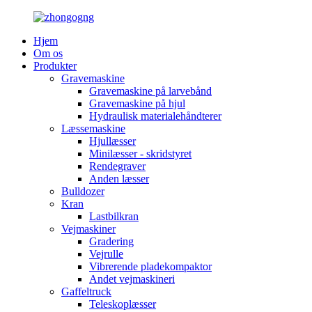
Hjem
Om os
Produkter
Gravemaskine
Gravemaskine på larvebånd
Gravemaskine på hjul
Hydraulisk materialehåndterer
Læssemaskine
Hjullæsser
Minilæsser - skridstyret
Rendegraver
Anden læsser
Bulldozer
Kran
Lastbilkran
Vejmaskiner
Gradering
Vejrulle
Vibrerende pladekompaktor
Andet vejmaskineri
Gaffeltruck
Teleskoplæsser