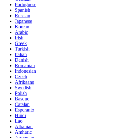
Portuguese
Spanish
Russian
Japanese
Korean
Arabic
Irish
Greek
Turkish
Italian
Danish
Romanian
Indonesian
Czech
Afrikaans
Swedish
Polish
Basque
Catalan
Esperanto
Hindi
Lao
Albanian
Amharic
Armenian