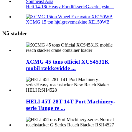
Heli 14-18t Heavy Forklift-serieG-serie lysin ...
XCMG 15 ton hjulgravemaskine XE150WB
Nå stabler
XCMG 45 tons officiel XCS4531K
mobil rækkevidde ...
HELI 45T 28T 14T Port Machinery-
serie Tunge re ...