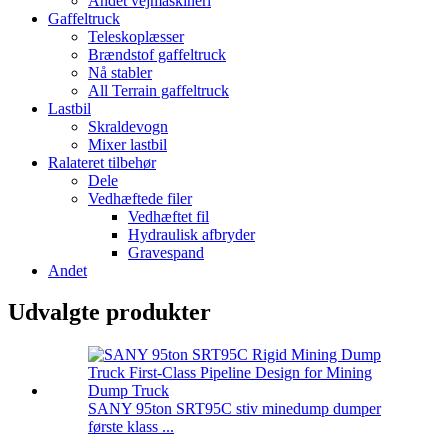
Andet vejmaskineri
Gaffeltruck
Teleskoplæsser
Brændstof gaffeltruck
Nå stabler
All Terrain gaffeltruck
Lastbil
Skraldevogn
Mixer lastbil
Ralateret tilbehør
Dele
Vedhæftede filer
Vedhæftet fil
Hydraulisk afbryder
Gravespand
Andet
Udvalgte produkter
SANY 95ton SRT95C stiv minedump dumper
første klass ...