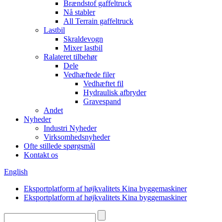
Brændstof gaffeltruck
Nå stabler
All Terrain gaffeltruck
Lastbil
Skraldevogn
Mixer lastbil
Ralateret tilbehør
Dele
Vedhæftede filer
Vedhæftet fil
Hydraulisk afbryder
Gravespand
Andet
Nyheder
Industri Nyheder
Virksomhedsnyheder
Ofte stillede spørgsmål
Kontakt os
English
Eksportplatform af højkvalitets Kina byggemaskiner
Eksportplatform af højkvalitets Kina byggemaskiner