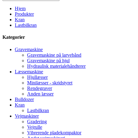
Hjem
Produkter
Kran
Lastbilkran
Kategorier
Gravemaskine
Gravemaskine på larvebånd
Gravemaskine på hjul
Hydraulisk materialehåndterer
Læssemaskine
Hjullæsser
Minilæsser - skridstyret
Rendegraver
Anden læsser
Bulldozer
Kran
Lastbilkran
Vejmaskiner
Gradering
Vejrulle
Vibrerende pladekompaktor