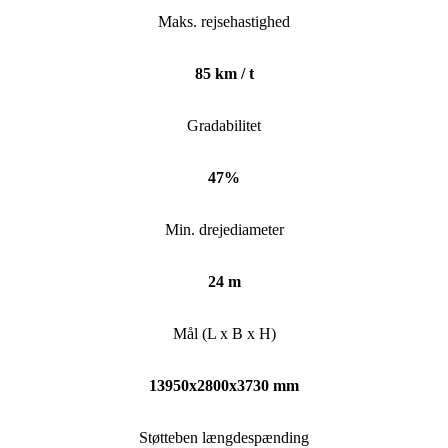
Maks. rejsehastighed
85 km / t
Gradabilitet
47%
Min. drejediameter
24 m
Mål (L x B x H)
13950x2800x3730 mm
Støtteben længdespænding