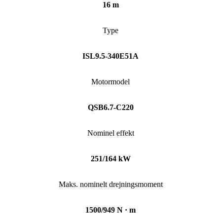
16 m
Type
ISL9.5-340E51A
Motormodel
QSB6.7-C220
Nominel effekt
251/164 kW
Maks. nominelt drejningsmoment
1500/949 N · m