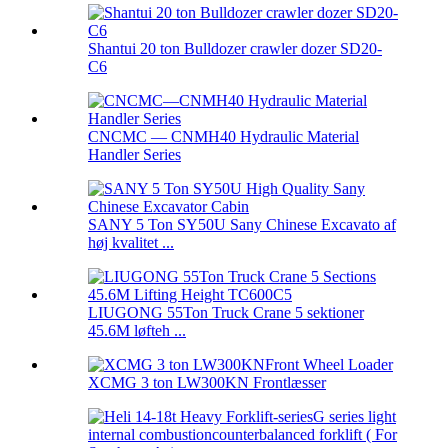
Shantui 20 ton Bulldozer crawler dozer SD20-
C6
CNCMC — CNMH40 Hydraulic Material
Handler Series
SANY 5 Ton SY50U Sany Chinese Excavato af
høj kvalitet ...
LIUGONG 55Ton Truck Crane 5 sektioner
45.6M løfteh ...
XCMG 3 ton LW300KN Frontlæsser