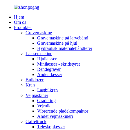
Hjem
Om os
Produkter
Gravemaskine
Gravemaskine på larvebånd
Gravemaskine på hjul
Hydraulisk materialehåndterer
Læssemaskine
Hjullæsser
Minilæsser - skridstyret
Rendegraver
Anden læsser
Bulldozer
Kran
Lastbilkran
Vejmaskiner
Gradering
Vejrulle
Vibrerende pladekompaktor
Andet vejmaskineri
Gaffeltruck
Teleskoplæsser