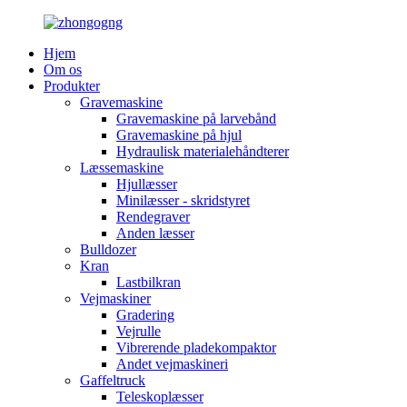
Hjem
Om os
Produkter
Gravemaskine
Gravemaskine på larvebånd
Gravemaskine på hjul
Hydraulisk materialehåndterer
Læssemaskine
Hjullæsser
Minilæsser - skridstyret
Rendegraver
Anden læsser
Bulldozer
Kran
Lastbilkran
Vejmaskiner
Gradering
Vejrulle
Vibrerende pladekompaktor
Andet vejmaskineri
Gaffeltruck
Teleskoplæsser