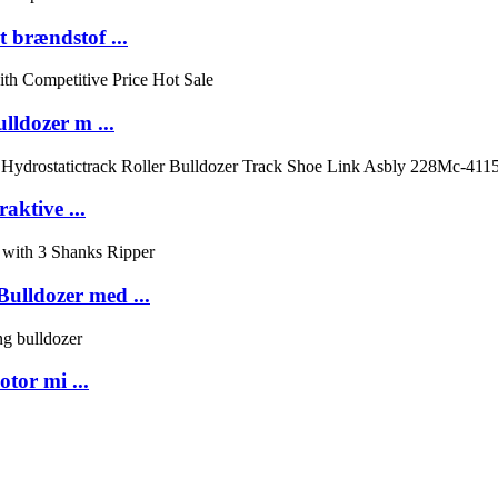
 brændstof ...
ldozer m ...
aktive ...
lldozer med ...
tor mi ...