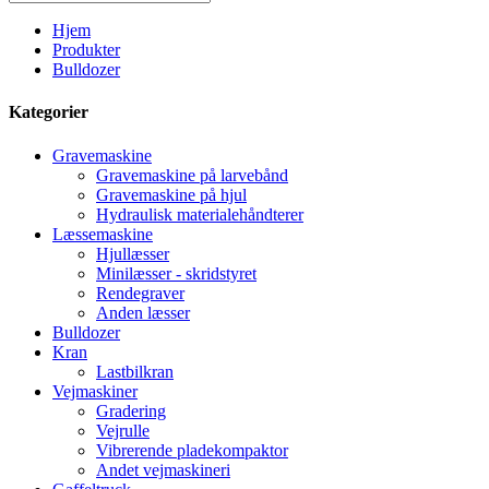
Hjem
Produkter
Bulldozer
Kategorier
Gravemaskine
Gravemaskine på larvebånd
Gravemaskine på hjul
Hydraulisk materialehåndterer
Læssemaskine
Hjullæsser
Minilæsser - skridstyret
Rendegraver
Anden læsser
Bulldozer
Kran
Lastbilkran
Vejmaskiner
Gradering
Vejrulle
Vibrerende pladekompaktor
Andet vejmaskineri