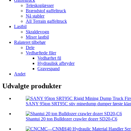
Gaffeltruck
Teleskoplæsser
Brændstof gaffeltruck
Nå stabler
All Terrain gaffeltruck
Lastbil
Skraldevogn
Mixer lastbil
Ralateret tilbehør
Dele
Vedhæftede filer
Vedhæftet fil
Hydraulisk afbryder
Gravespand
Andet
Udvalgte produkter
SANY 95ton SRT95C stiv minedump dumper første klass
Shantui 20 ton Bulldozer crawler dozer SD20-C6