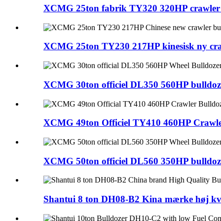
XCMG 25ton fabrik TY320 320HP crawler 
XCMG 25ton TY230 217HP kinesisk ny crawl
XCMG 30ton officiel DL350 560HP bulldoz
XCMG 49ton Officiel TY410 460HP Crawle
XCMG 50ton officiel DL560 350HP bulldoz
Shantui 8 ton DH08-B2 Kina mærke høj kval