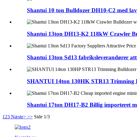
Shantui 10 ton Bulldozer DH10-C2 med lavt
Shantui 13ton DH13-K2 118kW Crawler Bul
Shantui 13ton Sd13 fabriksleverandører attr
SHANTUI 14ton 130HK STR13 Trimning Bu
Shantui 17ton DH17-B2 Billig importeret mo
1
2
3
Næste>
>>
Side 1/3