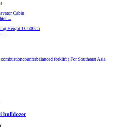
es
et ...
...
i bulldozer