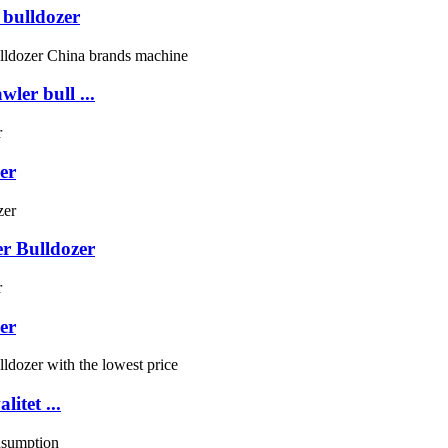
bulldozer
er bull ...
er
r Bulldozer
er
itet ...