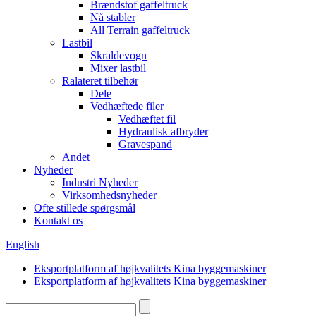
Brændstof gaffeltruck
Nå stabler
All Terrain gaffeltruck
Lastbil
Skraldevogn
Mixer lastbil
Ralateret tilbehør
Dele
Vedhæftede filer
Vedhæftet fil
Hydraulisk afbryder
Gravespand
Andet
Nyheder
Industri Nyheder
Virksomhedsnyheder
Ofte stillede spørgsmål
Kontakt os
English
Eksportplatform af højkvalitets Kina byggemaskiner
Eksportplatform af højkvalitets Kina byggemaskiner