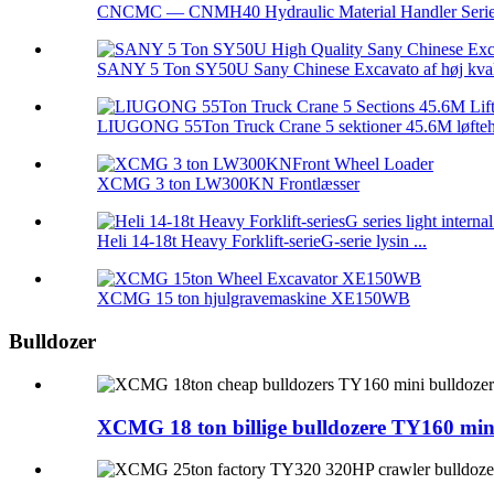
CNCMC — CNMH40 Hydraulic Material Handler Seri
SANY 5 Ton SY50U Sany Chinese Excavato af høj kvalit
LIUGONG 55Ton Truck Crane 5 sektioner 45.6M løfteh 
XCMG 3 ton LW300KN Frontlæsser
Heli 14-18t Heavy Forklift-serieG-serie lysin ...
XCMG 15 ton hjulgravemaskine XE150WB
Bulldozer
XCMG 18 ton billige bulldozere TY160 min