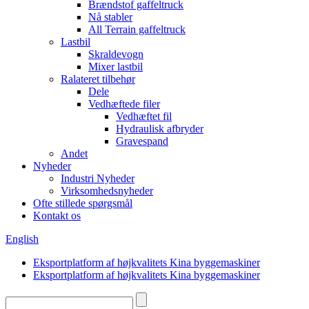
Brændstof gaffeltruck
Nå stabler
All Terrain gaffeltruck
Lastbil
Skraldevogn
Mixer lastbil
Ralateret tilbehør
Dele
Vedhæftede filer
Vedhæftet fil
Hydraulisk afbryder
Gravespand
Andet
Nyheder
Industri Nyheder
Virksomhedsnyheder
Ofte stillede spørgsmål
Kontakt os
English
Eksportplatform af højkvalitets Kina byggemaskiner
Eksportplatform af højkvalitets Kina byggemaskiner