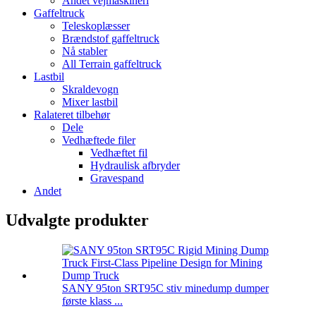
Andet vejmaskineri
Gaffeltruck
Teleskoplæsser
Brændstof gaffeltruck
Nå stabler
All Terrain gaffeltruck
Lastbil
Skraldevogn
Mixer lastbil
Ralateret tilbehør
Dele
Vedhæftede filer
Vedhæftet fil
Hydraulisk afbryder
Gravespand
Andet
Udvalgte produkter
SANY 95ton SRT95C stiv minedump dumper
første klass ...