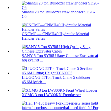
Shantui 20 ton Bulldozer crawler dozer SD20-
C6
CNCMC — CNMH40 Hydraulic Material
Handler Series
SANY 5 Ton SY50U Sany Chinese Excavato af
høj kvalitet ...
LIUGONG 55Ton Truck Crane 5 sektioner
45.6M løfteh ...
XCMG 3 ton LW300KN Frontlæsser