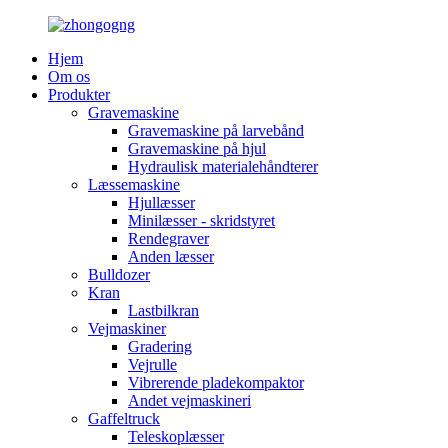
Hjem
Om os
Produkter
Gravemaskine
Gravemaskine på larvebånd
Gravemaskine på hjul
Hydraulisk materialehåndterer
Læssemaskine
Hjullæsser
Minilæsser - skridstyret
Rendegraver
Anden læsser
Bulldozer
Kran
Lastbilkran
Vejmaskiner
Gradering
Vejrulle
Vibrerende pladekompaktor
Andet vejmaskineri
Gaffeltruck
Teleskoplæsser