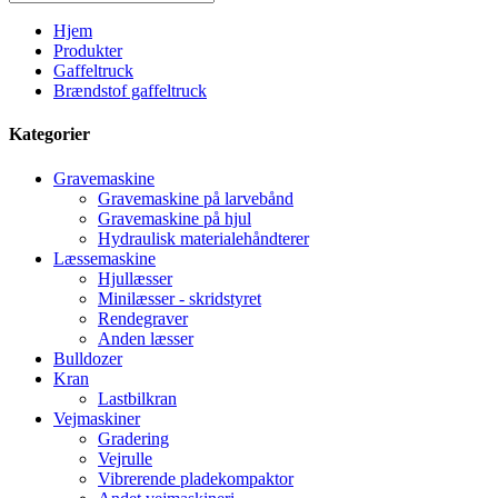
Hjem
Produkter
Gaffeltruck
Brændstof gaffeltruck
Kategorier
Gravemaskine
Gravemaskine på larvebånd
Gravemaskine på hjul
Hydraulisk materialehåndterer
Læssemaskine
Hjullæsser
Minilæsser - skridstyret
Rendegraver
Anden læsser
Bulldozer
Kran
Lastbilkran
Vejmaskiner
Gradering
Vejrulle
Vibrerende pladekompaktor