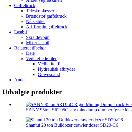
Andet vejmaskineri
Gaffeltruck
Teleskoplæsser
Brændstof gaffeltruck
Nå stabler
All Terrain gaffeltruck
Lastbil
Skraldevogn
Mixer lastbil
Ralateret tilbehør
Dele
Vedhæftede filer
Vedhæftet fil
Hydraulisk afbryder
Gravespand
Andet
Udvalgte produkter
SANY 95ton SRT95C stiv minedump dumper første klass
Shantui 20 ton Bulldozer crawler dozer SD20-C6