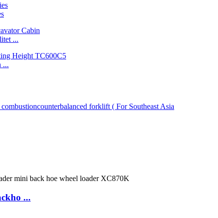
es
et ...
...
ckho ...