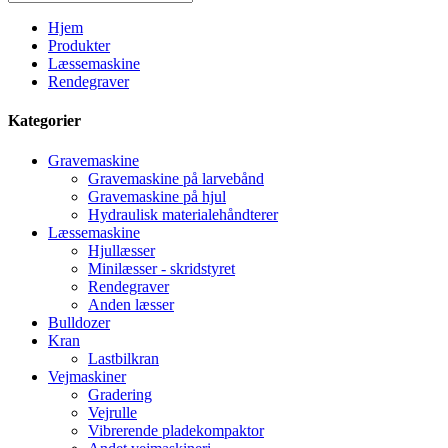
Hjem
Produkter
Læssemaskine
Rendegraver
Kategorier
Gravemaskine
Gravemaskine på larvebånd
Gravemaskine på hjul
Hydraulisk materialehåndterer
Læssemaskine
Hjullæsser
Minilæsser - skridstyret
Rendegraver
Anden læsser
Bulldozer
Kran
Lastbilkran
Vejmaskiner
Gradering
Vejrulle
Vibrerende pladekompaktor