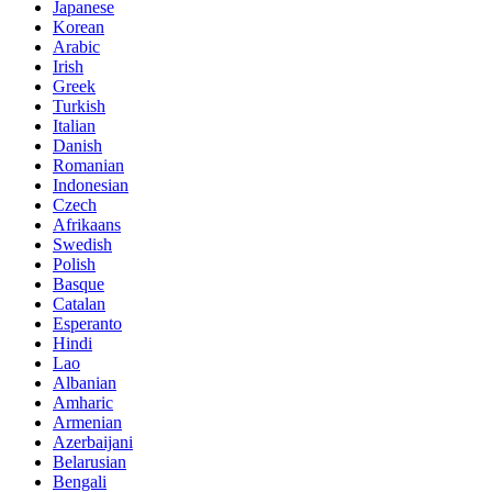
Japanese
Korean
Arabic
Irish
Greek
Turkish
Italian
Danish
Romanian
Indonesian
Czech
Afrikaans
Swedish
Polish
Basque
Catalan
Esperanto
Hindi
Lao
Albanian
Amharic
Armenian
Azerbaijani
Belarusian
Bengali