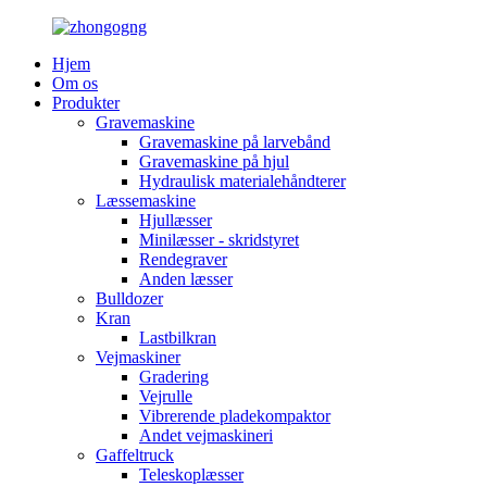
Hjem
Om os
Produkter
Gravemaskine
Gravemaskine på larvebånd
Gravemaskine på hjul
Hydraulisk materialehåndterer
Læssemaskine
Hjullæsser
Minilæsser - skridstyret
Rendegraver
Anden læsser
Bulldozer
Kran
Lastbilkran
Vejmaskiner
Gradering
Vejrulle
Vibrerende pladekompaktor
Andet vejmaskineri
Gaffeltruck
Teleskoplæsser