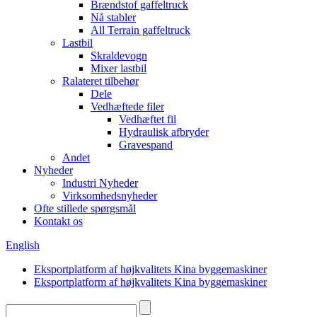
Brændstof gaffeltruck
Nå stabler
All Terrain gaffeltruck
Lastbil
Skraldevogn
Mixer lastbil
Ralateret tilbehør
Dele
Vedhæftede filer
Vedhæftet fil
Hydraulisk afbryder
Gravespand
Andet
Nyheder
Industri Nyheder
Virksomhedsnyheder
Ofte stillede spørgsmål
Kontakt os
English
Eksportplatform af højkvalitets Kina byggemaskiner
Eksportplatform af højkvalitets Kina byggemaskiner