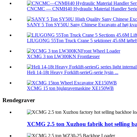
CNCMC — CNMH40 Hydraulic Material Handler Seri
SANY 5 Ton SY50U Sany Chinese Excavato af høj kvalit
LIUGONG 55Ton Truck Crane 5 sektioner 45.6M løfteh 
XCMG 3 ton LW300KN Frontlæsser
Heli 14-18t Heavy Forklift-serieG-serie lysin ...
XCMG 15 ton hjulgravemaskine XE150WB
Rendegraver
XCMG 2,5 ton Xuzhou fabrik hot selling ba