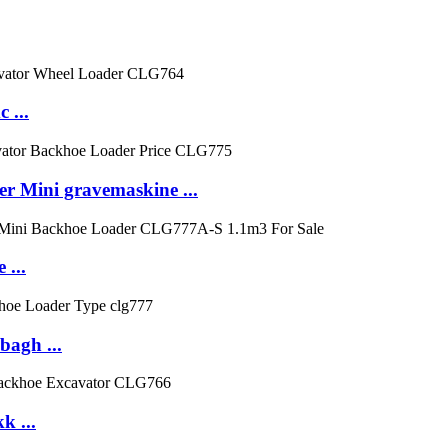
 ...
 Mini gravemaskine ...
 ...
bagh ...
k ...