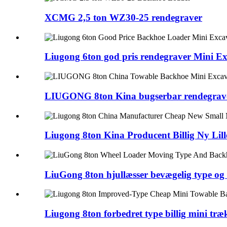
XCMG 2,5 ton WZ30-25 rendegraver
Liugong 6ton god pris rendegraver Mini Exc
LIUGONG 8ton Kina bugserbar rendegraver
Liugong 8ton Kina Producent Billig Ny Lille
LiuGong 8ton hjullæsser bevægelig type og 
Liugong 8ton forbedret type billig mini træk